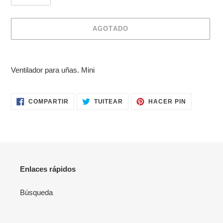
AGOTADO
Agregando
el
Ventilador para uñas. Mini
producto
a
tu
COMPARTIR
TUITEAR
PINEAR
COMPARTIR
TUITEAR
HACER PIN
carrito
EN
EN
EN
FACEBOOK
TWITTER
PINTERES
de
compra
Enlaces rápidos
Búsqueda